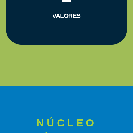
- Empreendedorismo e Inovação
VALORES
- Competência e Espírito de Equipe
- Integridade e Responsabilidade
NÚCLEO