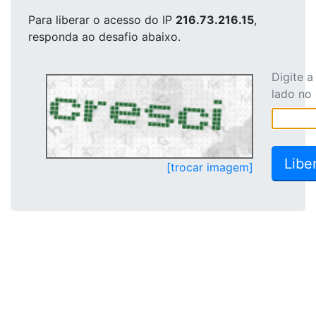
Para liberar o acesso
do IP
216.73.216.15
,
responda ao desafio abaixo.
Digite 
lado no
[trocar imagem]